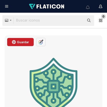
0
Guardar