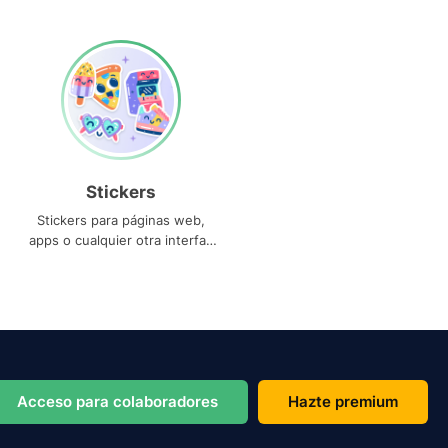
Stickers
Stickers para páginas web,
apps o cualquier otra interfaz
que necesites
Acceso para colaboradores
Hazte premium