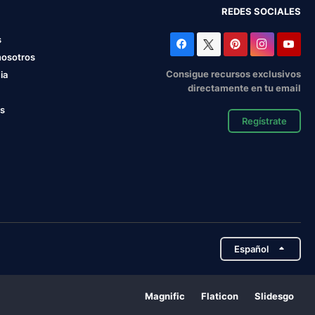
REDES SOCIALES
s
nosotros
Consigue recursos exclusivos
ia
directamente en tu email
os
Regístrate
Español
Magnific
Flaticon
Slidesgo