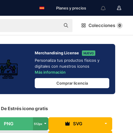
Planes y precios
Colecciones
0
Merchandising License
NUEVO
Personaliza tus productos físicos y
digitales con nuestros iconos
Más información
Comprar licencia
De Estrés icono gratis
PNG
SVG
512px