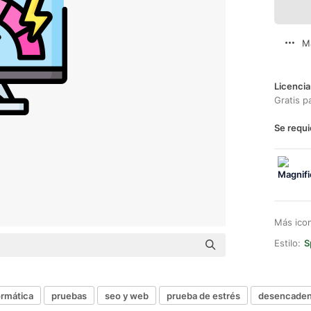
M
Licencia
Gratis p
Se requi
Más ico
Estilo:
S
ormática
pruebas
seo y web
prueba de estrés
desencaden