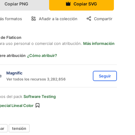
Copiar PNG
Copiar SVG
ás formatos
Añadir a la colección
Compartir
 de Flaticon
ara uso personal o comercial con atribución.
Más información
ere atribución
¿Cómo atribuir?
Magnific
Seguir
Ver todos los recursos 3,282,856
nos del pack
Software Testing
pecial Lineal Color
ar
tensión