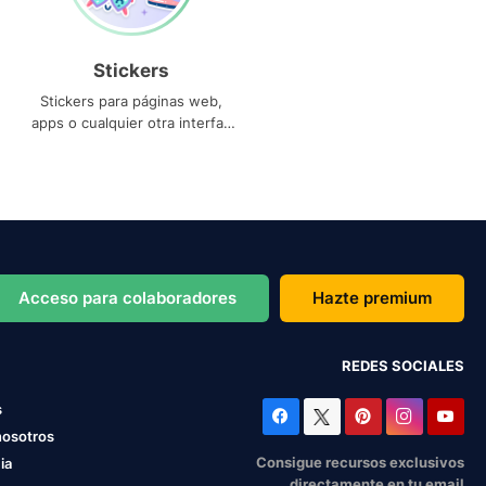
Stickers
Stickers para páginas web,
apps o cualquier otra interfaz
que necesites
Acceso para colaboradores
Hazte premium
REDES SOCIALES
s
nosotros
Consigue recursos exclusivos
ia
directamente en tu email