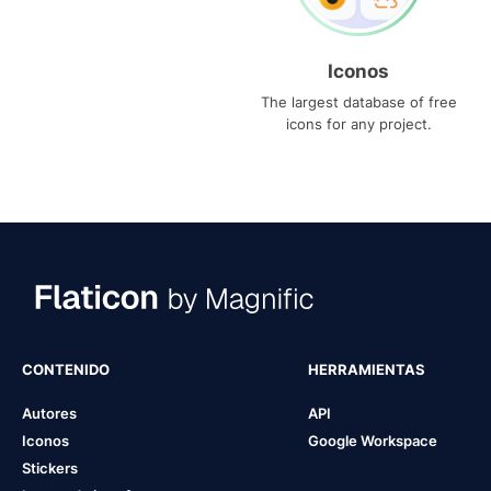
Iconos
The largest database of free
icons for any project.
CONTENIDO
HERRAMIENTAS
Autores
API
Iconos
Google Workspace
Stickers