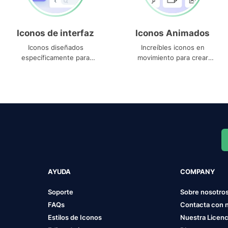
Iconos de interfaz
Iconos Animados
Iconos diseñados
Increíbles iconos en
específicamente para
movimiento para crear
interfaces
proyectos dinámicos
AYUDA
COMPANY
Soporte
Sobre nosotro
FAQs
Contacta con 
Estilos de Iconos
Nuestra Licenc