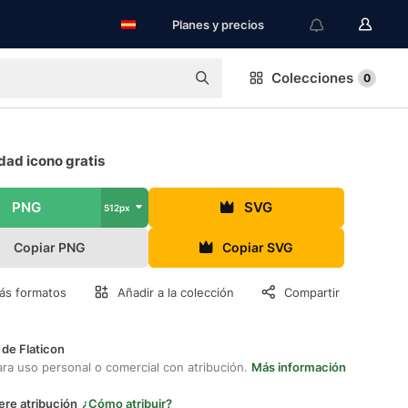
Planes y precios
Colecciones
0
dad icono gratis
PNG
SVG
512px
Copiar PNG
Copiar SVG
ás formatos
Añadir a la colección
Compartir
 de Flaticon
ara uso personal o comercial con atribución.
Más información
ere atribución
¿Cómo atribuir?