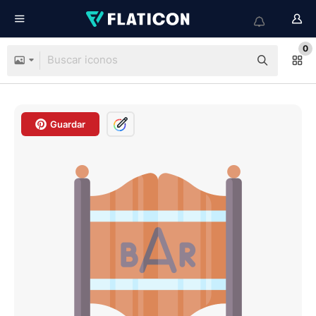
0
Guardar