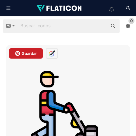
0
Guardar