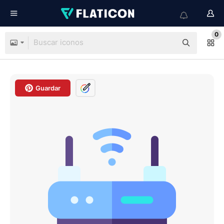
0
Guardar