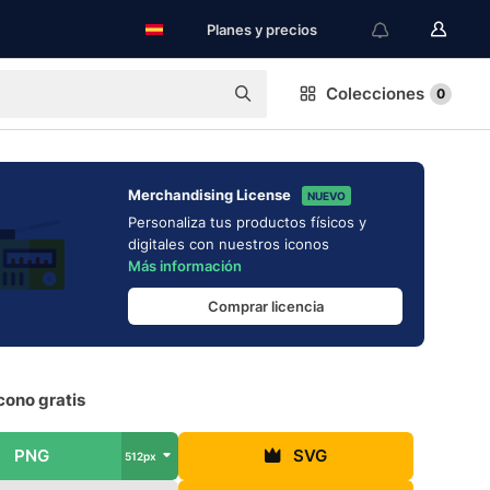
Planes y precios
Colecciones
0
Merchandising License
NUEVO
Personaliza tus productos físicos y
digitales con nuestros iconos
Más información
Comprar licencia
cono gratis
PNG
SVG
512px