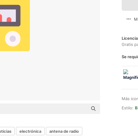
M
Licencia
Gratis p
Se requi
Más ico
Estilo:
B
oticias
electrónica
antena de radio