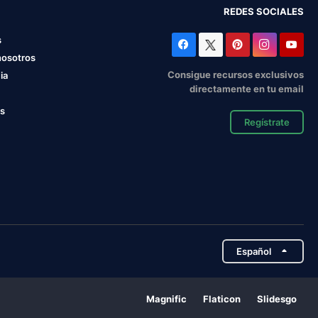
REDES SOCIALES
s
nosotros
Consigue recursos exclusivos
ia
directamente en tu email
os
Regístrate
Español
Magnific
Flaticon
Slidesgo