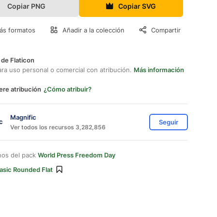
Copiar PNG
Copiar SVG
ás formatos
Añadir a la colección
Compartir
 de Flaticon
ara uso personal o comercial con atribución.
Más información
ere atribución
¿Cómo atribuir?
Magnific
Seguir
Ver todos los recursos 3,282,856
nos del pack
World Press Freedom Day
asic Rounded Flat