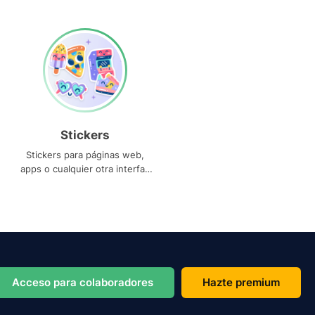
Stickers
Stickers para páginas web,
apps o cualquier otra interfaz
que necesites
Acceso para colaboradores
Hazte premium