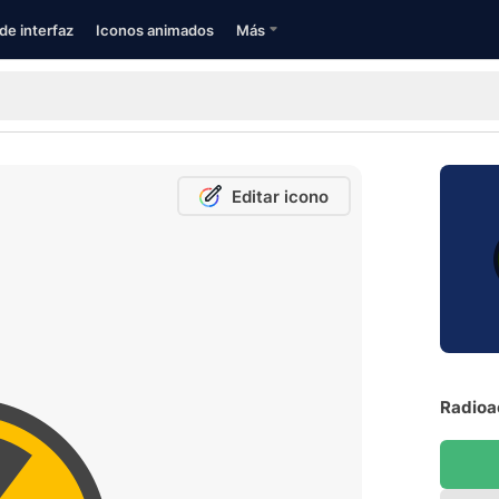
de interfaz
Iconos animados
Más
Editar icono
Radioac