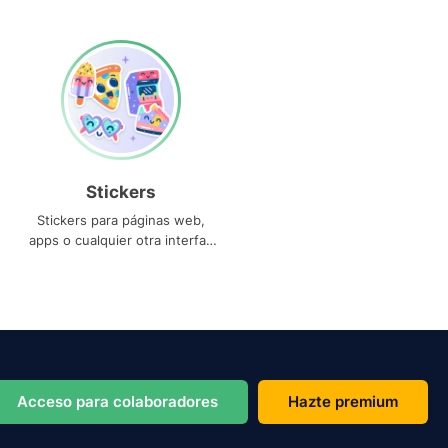
Stickers
Stickers para páginas web,
apps o cualquier otra interfaz
que necesites
Acceso para colaboradores
Hazte premium