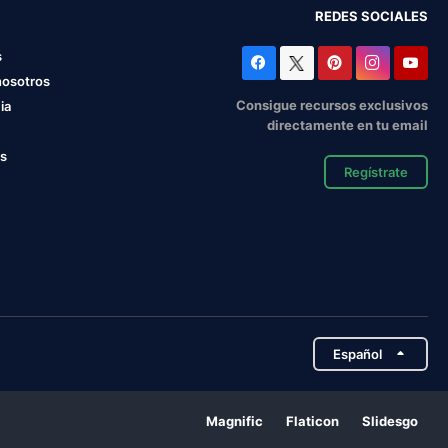
REDES SOCIALES
s
nosotros
Consigue recursos exclusivos
ia
directamente en tu email
os
Regístrate
Español
Magnific
Flaticon
Slidesgo