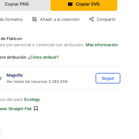
Copiar PNG
Copiar SVG
ás formatos
Añadir a la colección
Compartir
 de Flaticon
ara uso personal o comercial con atribución.
Más información
ere atribución
¿Cómo atribuir?
Magnific
Seguir
Ver todos los recursos 3,282,856
nos del pack
Ecology
asic Straight Flat