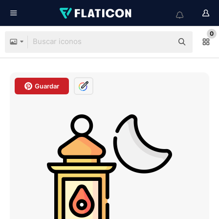
0
Guardar