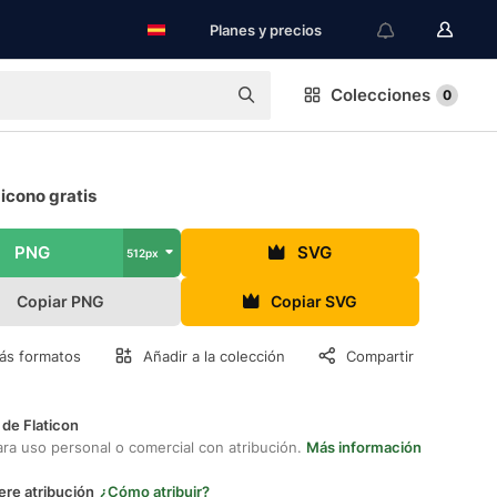
Planes y precios
Colecciones
0
icono gratis
PNG
SVG
512px
Copiar PNG
Copiar SVG
ás formatos
Añadir a la colección
Compartir
 de Flaticon
ara uso personal o comercial con atribución.
Más información
ere atribución
¿Cómo atribuir?