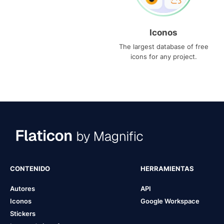
Iconos
The largest database of free
icons for any project.
CONTENIDO
HERRAMIENTAS
Autores
API
Iconos
Google Workspace
Stickers