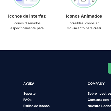
Iconos de interfaz
Iconos Animados
Iconos diseñados
Increíbles iconos en
específicamente para
movimiento para crear
interfaces
proyectos dinámicos
AYUDA
COMPANY
Soporte
Sobre nosotro
FAQs
Contacta con 
Estilos de Iconos
Nuestra Licenc