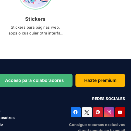
Stickers
Stickers para páginas web,
apps o cualquier otra interfaz
que necesites
Acceso para colaboradores
Hazte premium
REDES SOCIALES
s
nosotros
Consigue recursos exclusivos
ia
directamente en tu email