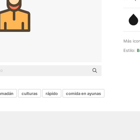
Más ico
Estilo:
B
amadán
culturas
rápido
comida en ayunas