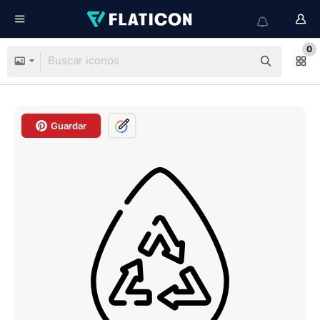
0
Guardar