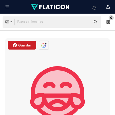
0
Guardar