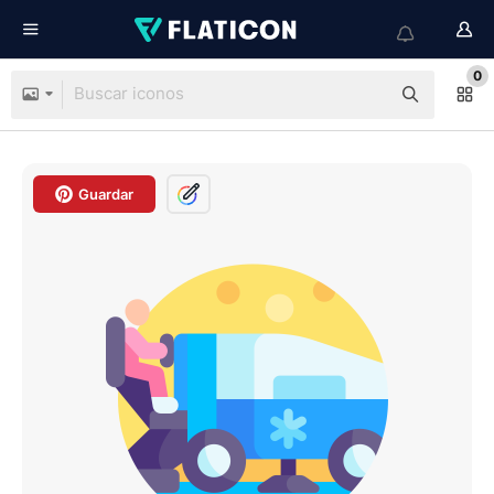
0
Guardar