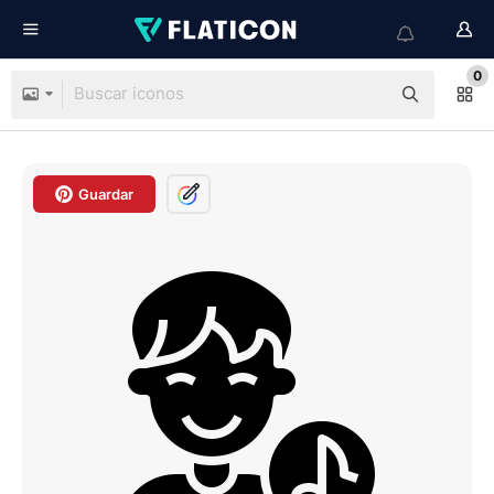
0
Guardar