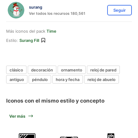
surang
Seguir
Ver todos los recursos 180,561
Más iconos del pack
Time
Estilo:
Surang Fill
clásico
decoración
ornamento
reloj de pared
antiguo
péndulo
hora y fecha
reloj de abuelo
Iconos con el mismo estilo y concepto
Ver más