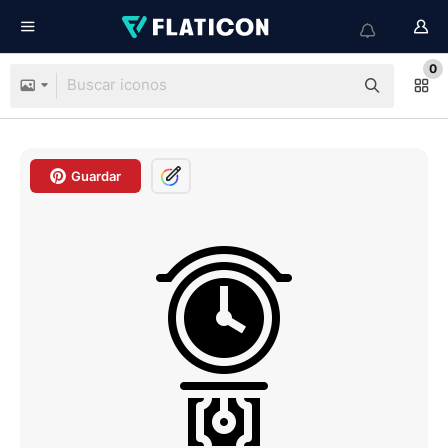
0
Guardar