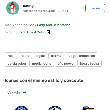
surang
Seguir
Ver todos los recursos 180,561
Más iconos del pack
Party And Celebration
Estilo:
Surang Lineal Color
reloj
fiesta
digital
alarma
fuegos artificiales
celebracion
medianoche
año nuevo
hora y fecha
Iconos con el mismo estilo y concepto
Ver más