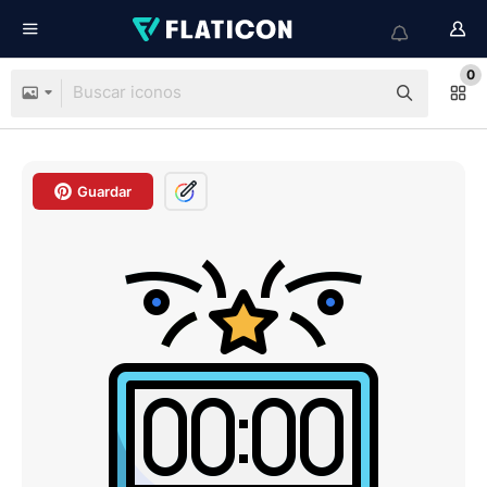
0
Guardar