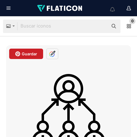
0
Guardar