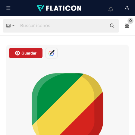
0
Guardar