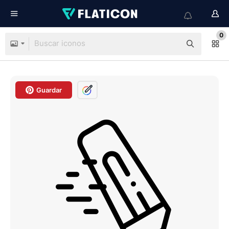
0
Guardar