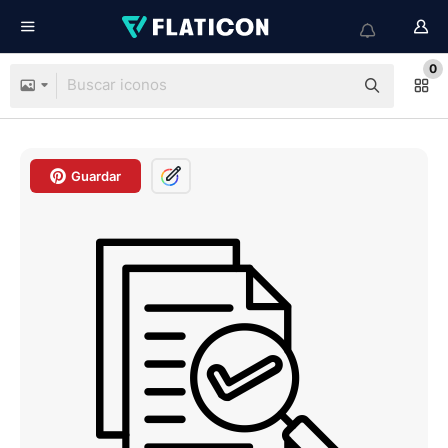
0
Guardar