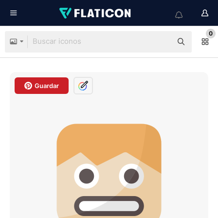
0
Guardar