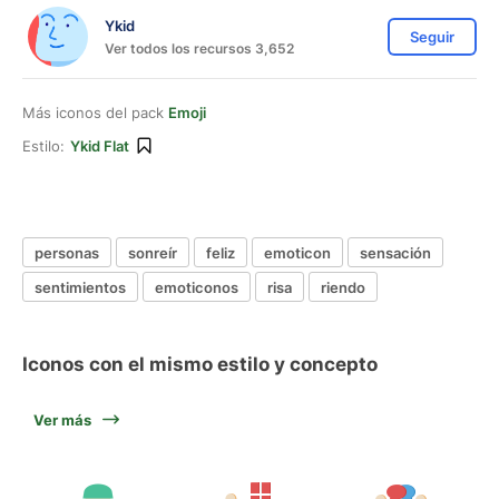
Ykid
Seguir
Ver todos los recursos 3,652
Más iconos del pack
Emoji
Estilo:
Ykid Flat
personas
sonreír
feliz
emoticon
sensación
sentimientos
emoticonos
risa
riendo
Iconos con el mismo estilo y concepto
Ver más