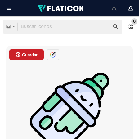
0
Guardar