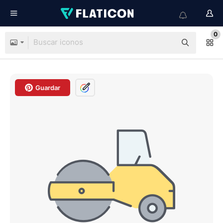
0
Guardar