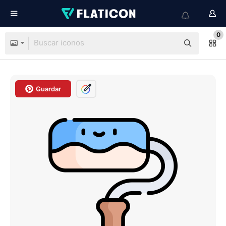
0
Guardar