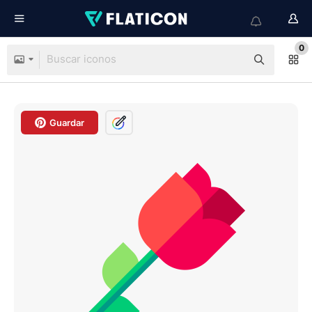
0
Guardar