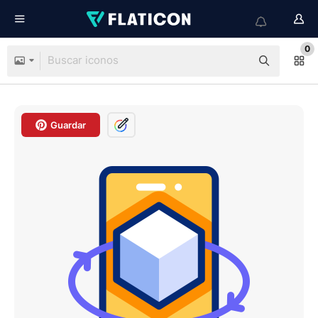
0
Guardar