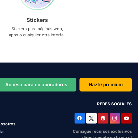
Stickers
Stickers para páginas web,
apps o cualquier otra interfaz
que necesites
Acceso para colaboradores
Hazte premium
REDES SOCIALES
s
nosotros
Consigue recursos exclusivos
ia
directamente en tu email