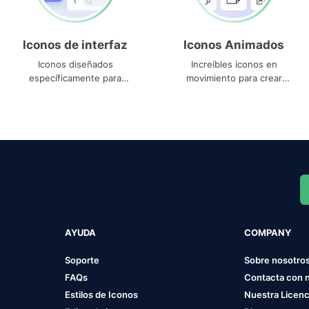
Iconos de interfaz
Iconos Animados
Iconos diseñados
Increíbles iconos en
específicamente para
movimiento para crear
interfaces
proyectos dinámicos
AYUDA
COMPANY
Soporte
Sobre nosotro
FAQs
Contacta con 
Estilos de Iconos
Nuestra Licenc