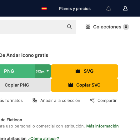
Planes y precios
Colecciones
0
De Andar icono gratis
PNG
SVG
512px
Copiar PNG
Copiar SVG
ás formatos
Añadir a la colección
Compartir
 de Flaticon
ara uso personal o comercial con atribución.
Más información
ere atribución
¿Cómo atribuir?