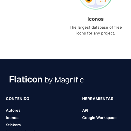
Iconos
The largest database of free
icons for any project.
CONTENIDO
HERRAMIENTAS
Autores
API
Iconos
Google Workspace
Stickers