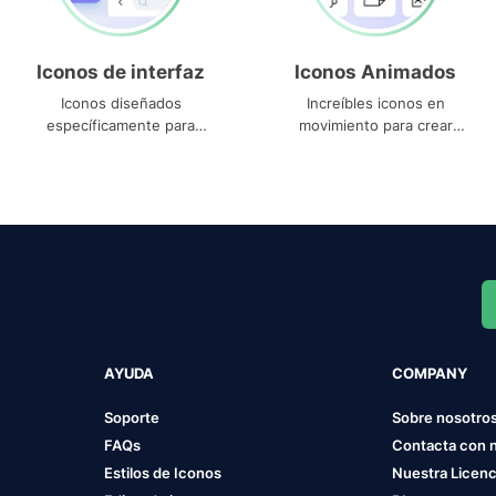
Iconos de interfaz
Iconos Animados
Iconos diseñados
Increíbles iconos en
específicamente para
movimiento para crear
interfaces
proyectos dinámicos
AYUDA
COMPANY
Soporte
Sobre nosotro
FAQs
Contacta con 
Estilos de Iconos
Nuestra Licenc