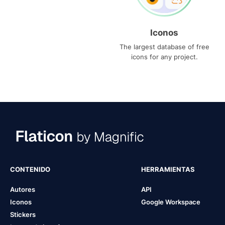
Iconos
The largest database of free
icons for any project.
CONTENIDO
HERRAMIENTAS
Autores
API
Iconos
Google Workspace
Stickers