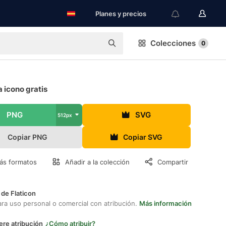
Planes y precios
Colecciones
0
 icono gratis
PNG
SVG
512px
Copiar PNG
Copiar SVG
ás formatos
Añadir a la colección
Compartir
 de Flaticon
ara uso personal o comercial con atribución.
Más información
ere atribución
¿Cómo atribuir?