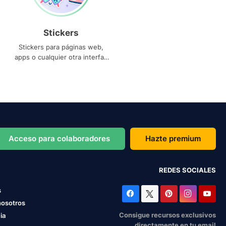
Stickers
Stickers para páginas web,
apps o cualquier otra interfaz
que necesites
Acceso para colaboradores
Hazte premium
REDES SOCIALES
s
nosotros
Consigue recursos exclusivos
ia
directamente en tu email