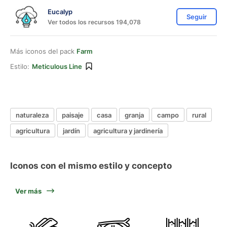
Eucalyp
Seguir
Ver todos los recursos 194,078
Más iconos del pack
Farm
Estilo:
Meticulous Line
naturaleza
paisaje
casa
granja
campo
rural
agricultura
jardín
agricultura y jardinería
Iconos con el mismo estilo y concepto
Ver más