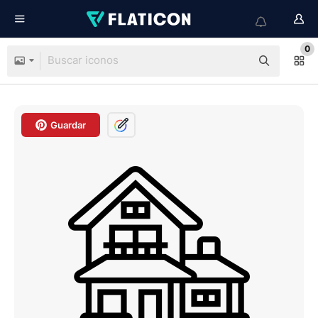
0
Guardar