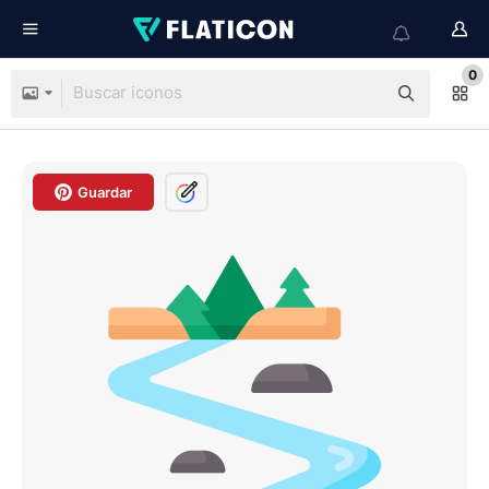
0
Guardar