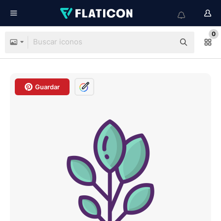
0
Guardar