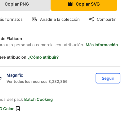
Copiar PNG
Copiar SVG
ás formatos
Añadir a la colección
Compartir
 de Flaticon
ara uso personal o comercial con atribución.
Más información
ere atribución
¿Cómo atribuir?
Magnific
Seguir
Ver todos los recursos 3,282,856
nos del pack
Batch Cooking
D Color