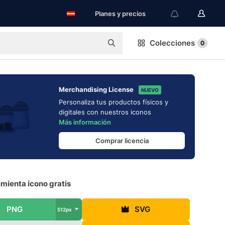
Planes y precios
Colecciones
0
Merchandising License
NUEVO
Personaliza tus productos físicos y
digitales con nuestros iconos
Más información
Comprar licencia
imienta icono gratis
PNG
SVG
512px