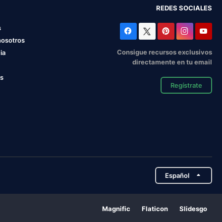
REDES SOCIALES
s
nosotros
Consigue recursos exclusivos
ia
directamente en tu email
os
Regístrate
Español
Magnific
Flaticon
Slidesgo