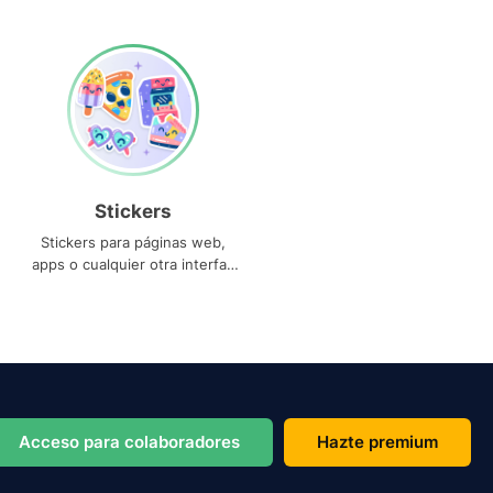
Stickers
Stickers para páginas web,
apps o cualquier otra interfaz
que necesites
Acceso para colaboradores
Hazte premium