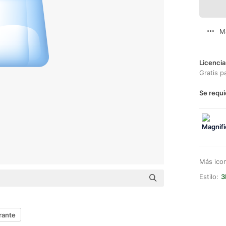
M
Licencia
Gratis p
Se requi
Más ico
Estilo:
3
rante