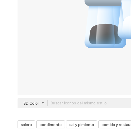
3D Color
salero
condimento
sal y pimienta
comida y restau