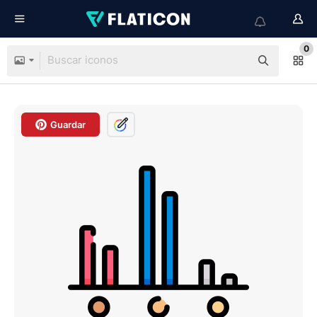
0
Guardar