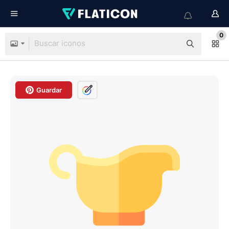
0
Guardar