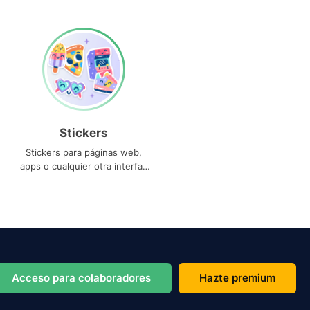
Stickers
Stickers para páginas web,
apps o cualquier otra interfaz
que necesites
Acceso para colaboradores
Hazte premium