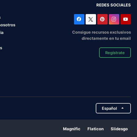
REDES SOCIALES
s
nosotros
Consigue recursos exclusivos
ia
directamente en tu email
os
Regístrate
Español
Magnific
Flaticon
Slidesgo