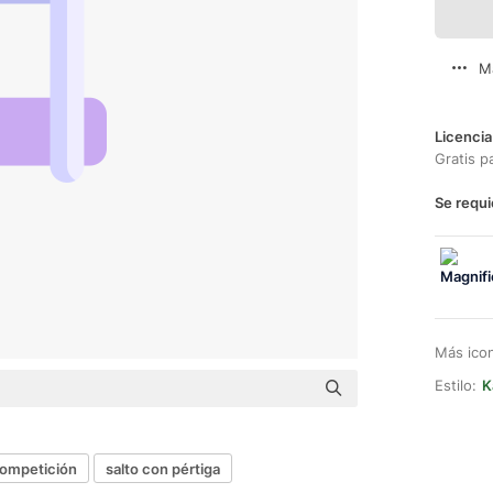
M
Licencia
Gratis p
Se requi
Más ico
Estilo:
K
competición
salto con pértiga