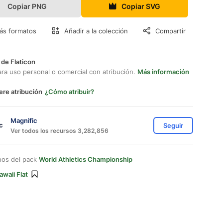
Copiar PNG
Copiar SVG
ás formatos
Añadir a la colección
Compartir
 de Flaticon
ara uso personal o comercial con atribución.
Más información
ere atribución
¿Cómo atribuir?
Magnific
Seguir
Ver todos los recursos 3,282,856
nos del pack
World Athletics Championship
awaii Flat