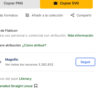
Copiar PNG
Copiar SVG
ás formatos
Añadir a la colección
Compartir
 de Flaticon
ara uso personal o comercial con atribución.
Más información
ere atribución
¿Cómo atribuir?
Magnific
Seguir
Ver todos los recursos 3,282,832
nos del pack
Literacy
etailed Straight Lineal