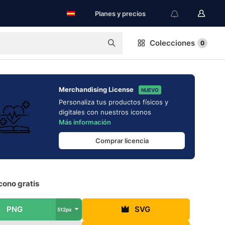
Planes y precios
Colecciones
0
Merchandising License
NUEVO
Personaliza tus productos físicos y
digitales con nuestros iconos
Más información
Comprar licencia
cono gratis
PNG
SVG
512px