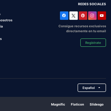
REDES SOCIALES
s
nosotros
Consigue recursos exclusivos
ia
directamente en tu email
os
Regístrate
Español
Magnific
Flaticon
Slidesgo