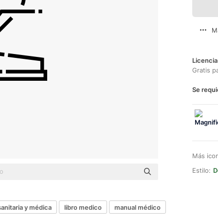
M
Licencia
Gratis p
Se requi
Más ico
Estilo:
D
sanitaria y médica
libro medico
manual médico