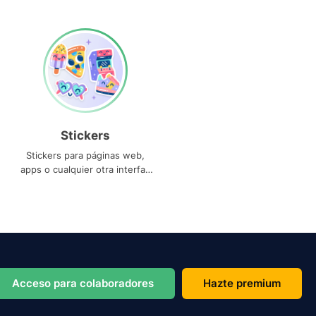
Stickers
Stickers para páginas web,
apps o cualquier otra interfaz
que necesites
Acceso para colaboradores
Hazte premium