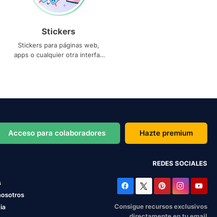
Stickers
Stickers para páginas web,
apps o cualquier otra interfaz
que necesites
Acceso para colaboradores
Hazte premium
REDES SOCIALES
s
nosotros
Consigue recursos exclusivos
ia
directamente en tu email