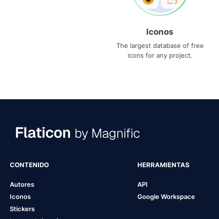
Iconos
The largest database of free
icons for any project.
CONTENIDO
HERRAMIENTAS
Autores
API
Iconos
Google Workspace
Stickers