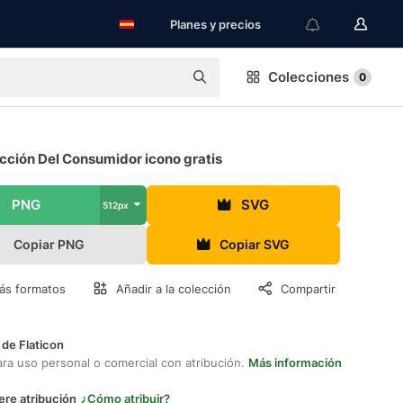
Planes y precios
Colecciones
0
cción Del Consumidor icono gratis
PNG
SVG
512px
Copiar PNG
Copiar SVG
ás formatos
Añadir a la colección
Compartir
 de Flaticon
ara uso personal o comercial con atribución.
Más información
ere atribución
¿Cómo atribuir?