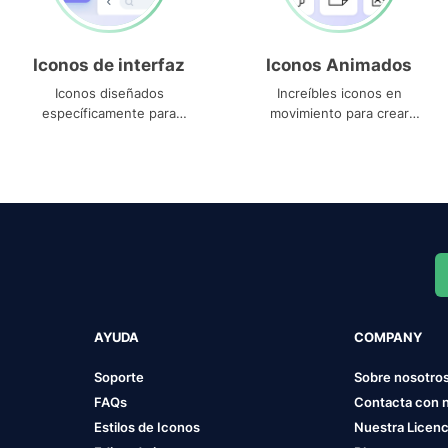
Iconos de interfaz
Iconos Animados
Iconos diseñados
Increíbles iconos en
específicamente para
movimiento para crear
interfaces
proyectos dinámicos
AYUDA
COMPANY
Soporte
Sobre nosotro
FAQs
Contacta con 
Estilos de Iconos
Nuestra Licenc