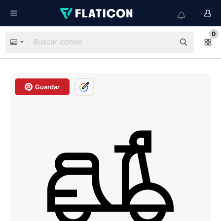
0
Guardar