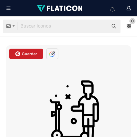
0
Guardar