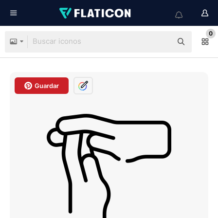
0
Guardar