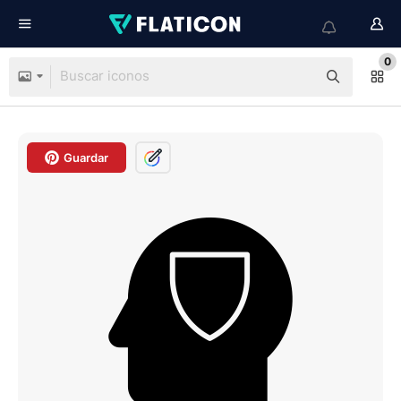
0
Guardar