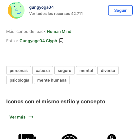
gungyoga04
Seguir
Ver todos los recursos 42,711
Más iconos del pack
Human Mind
Estilo:
Gungyoga04 Glyph
personas
cabeza
seguro
mental
diverso
psicología
mente humana
Iconos con el mismo estilo y concepto
Ver más