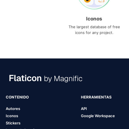
Iconos
The largest database of free
icons for any project.
CONTENIDO
HERRAMIENTAS
Autores
API
Iconos
Google Workspace
Stickers