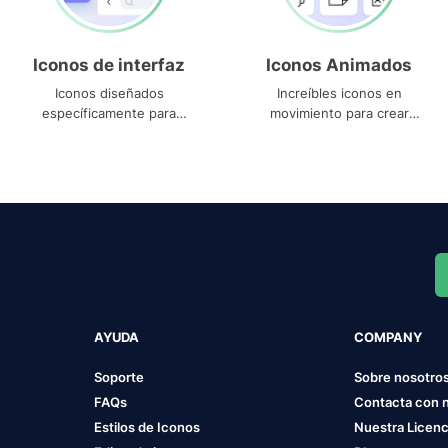
Iconos de interfaz
Iconos Animados
Iconos diseñados
Increíbles iconos en
específicamente para
movimiento para crear
interfaces
proyectos dinámicos
AYUDA
COMPANY
Soporte
Sobre nosotro
FAQs
Contacta con 
Estilos de Iconos
Nuestra Licenc