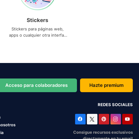
Stickers
Stickers para páginas web,
apps o cualquier otra interfaz
que necesites
Acceso para colaboradores
Hazte premium
REDES SOCIALES
s
nosotros
Consigue recursos exclusivos
ia
directamente en tu email