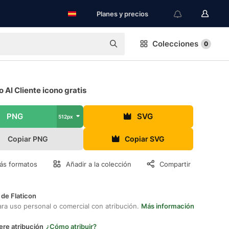
Planes y precios
Colecciones
0
o Al Cliente icono gratis
PNG
SVG
512px
Copiar PNG
Copiar SVG
ás formatos
Añadir a la colección
Compartir
 de Flaticon
ara uso personal o comercial con atribución.
Más información
ere atribución
¿Cómo atribuir?