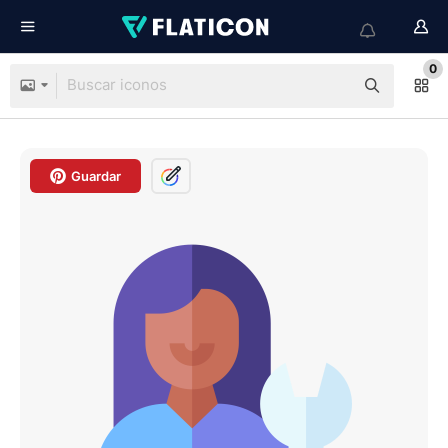
0
Guardar