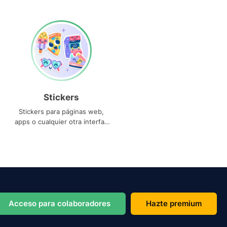
Stickers
Stickers para páginas web,
apps o cualquier otra interfaz
que necesites
Acceso para colaboradores
Hazte premium