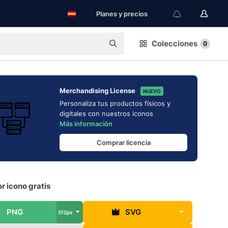
Planes y precios
Colecciones
0
Merchandising License
NUEVO
Personaliza tus productos físicos y
digitales con nuestros iconos
Más información
Comprar licencia
r icono gratis
PNG
SVG
512px