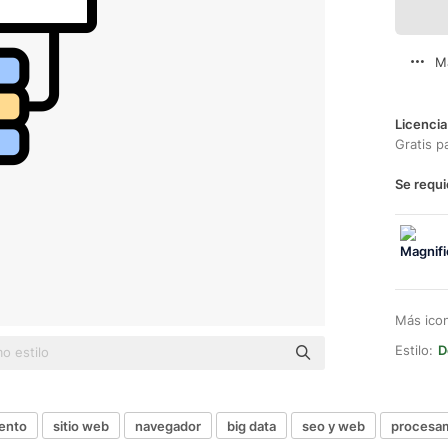
M
Licencia
Gratis p
Se requi
Más ico
Estilo:
D
ento
sitio web
navegador
big data
seo y web
procesam