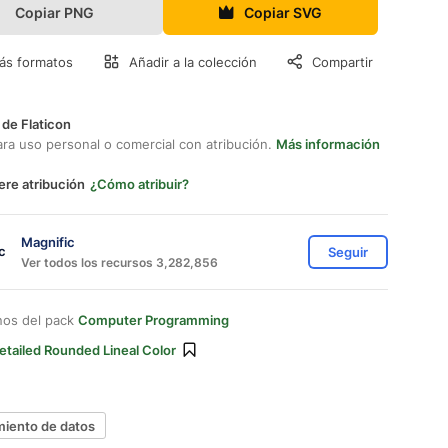
Copiar PNG
Copiar SVG
ás formatos
Añadir a la colección
Compartir
 de Flaticon
ara uso personal o comercial con atribución.
Más información
ere atribución
¿Cómo atribuir?
Magnific
Seguir
Ver todos los recursos 3,282,856
nos del pack
Computer Programming
etailed Rounded Lineal Color
iento de datos