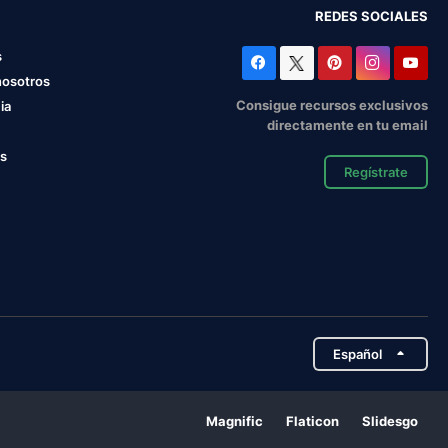
REDES SOCIALES
s
nosotros
Consigue recursos exclusivos
ia
directamente en tu email
os
Regístrate
Español
Magnific
Flaticon
Slidesgo