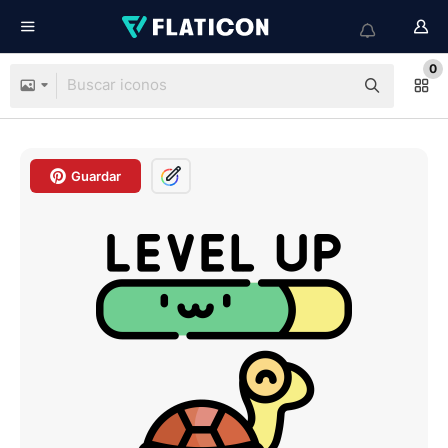
0
Guardar