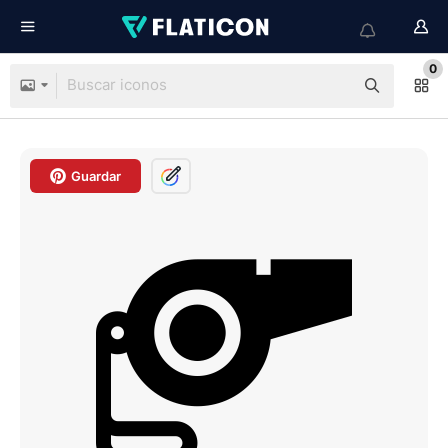
0
Guardar