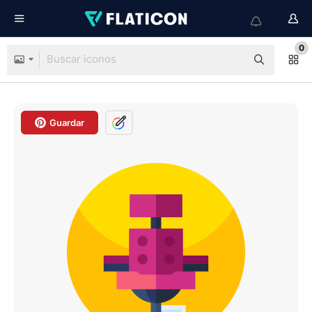
0
Guardar