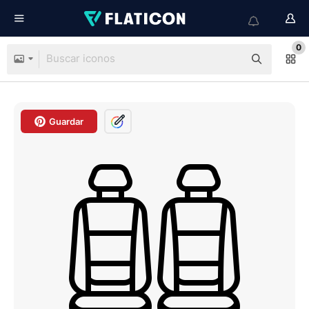
0
Guardar