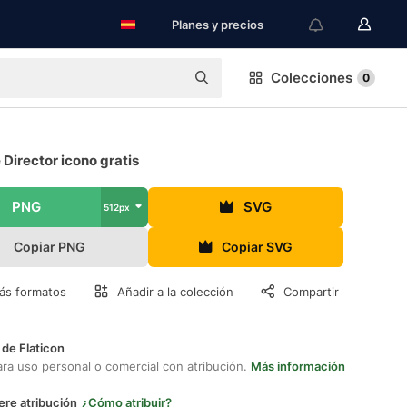
Planes y precios
Colecciones
0
e Director icono gratis
PNG
SVG
512px
Copiar PNG
Copiar SVG
ás formatos
Añadir a la colección
Compartir
 de Flaticon
ara uso personal o comercial con atribución.
Más información
ere atribución
¿Cómo atribuir?