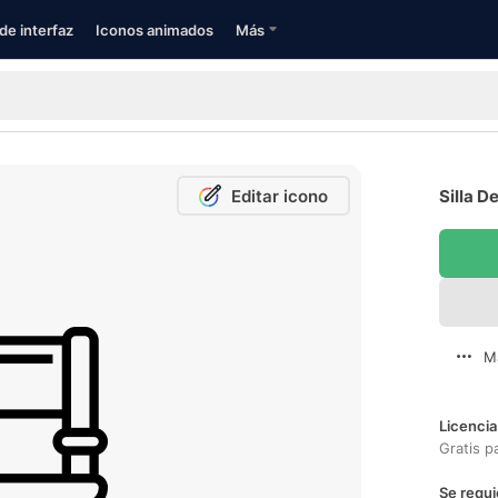
de interfaz
Iconos animados
Más
Editar icono
Silla D
M
Licencia
Gratis p
Se requi