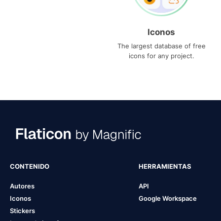
Iconos
The largest database of free
icons for any project.
CONTENIDO
HERRAMIENTAS
Autores
API
Iconos
Google Workspace
Stickers