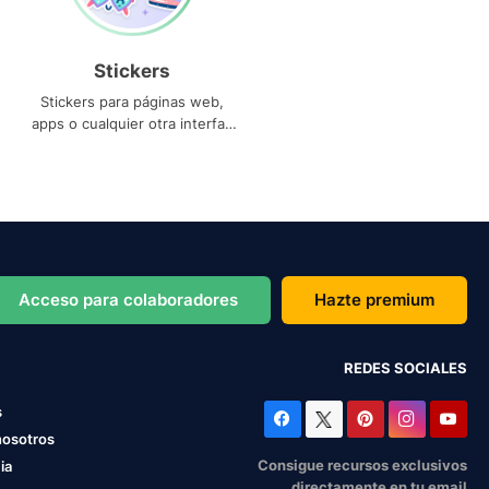
Stickers
Stickers para páginas web,
apps o cualquier otra interfaz
que necesites
Acceso para colaboradores
Hazte premium
REDES SOCIALES
s
nosotros
Consigue recursos exclusivos
ia
directamente en tu email