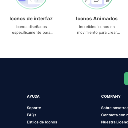
Iconos de interfaz
Iconos Animados
Iconos diseñados
Increíbles iconos en
específicamente para
movimiento para crear
interfaces
proyectos dinámicos
AYUDA
COMPANY
Soporte
Sobre nosotro
FAQs
Contacta con 
Estilos de Iconos
Nuestra Licenc