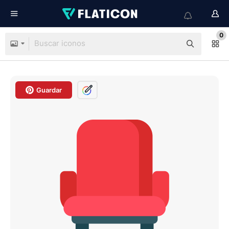
0
Guardar